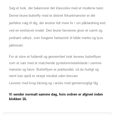
Søg et look, der balancerer det klassiske med et moderne twist.
Denne brune butterfly med et diskret firkantmønster er det
perfekte valg til dig, der ønsker lidt mere liv i sin påklædning end
ved en ensfarvet model. Den brune farvetone giver et varmt og
jordnært udtryk, som fungerer fantastisk til både mørke og lyse
jakkesæt.
For at sikre et fuldendt og gennemført look leveres butterflyen
som et sæt med et matchende pyntelommetørklæde i samme
mønster og farve. Butterflyen er præbundet, så du hurtigt og
nemt kan opnå et skarpt resultat uden besvær.
Leveres med krog lukning og i æske med gennemsigtigt låg
Vi sender normalt samme dag, hvis ordren er afgivet inden
klokken 16.