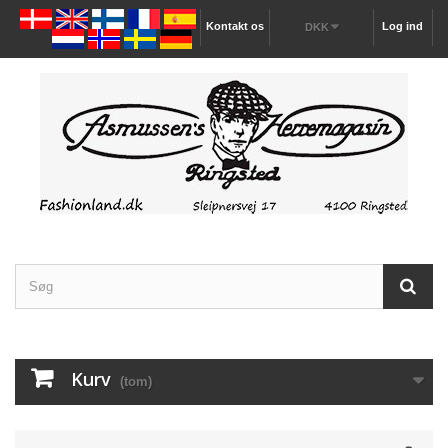
Kontakt os
Log ind
DKK
Kurv
(tom)