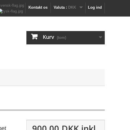
Kontakt os
Valuta :
DKK
Log ind
Kurv
(tom)
900,00 DKK
inkl.
bet