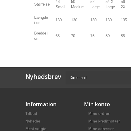
48
50
52
54 X-
56
Størrelse
Small
Medium
Large
Large
2XL
Længde
130
130
130
130
135
i cm
Bredde i
65
70
75
80
85
cm
Nyhedsbrev
Information
Min konto
Tilbud
Mine ordrer
Nyheder
Mine kreditnotaer
Mest solgte
Mine adresser