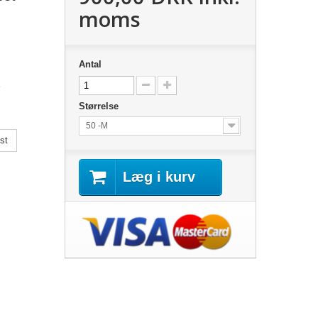
moms
Antal
Størrelse
50 -M
st
Læg i kurv