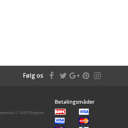
Følg os
Betalingsmåder
pnersvej 17 4100 Ringsted