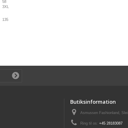
58
3XL
135
Butiksinformation
Asmussen Fashionland, Slei
Ring til os:
+45 28183087