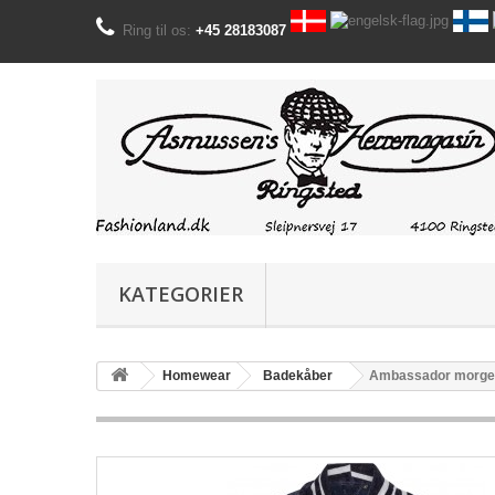
Ring til os:
+45 28183087
KATEGORIER
Homewear
Badekåber
Ambassador morgenk