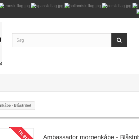
åbe - Blåstribet
TILBUD!
Ambassador morgenkåbe - Blåstri