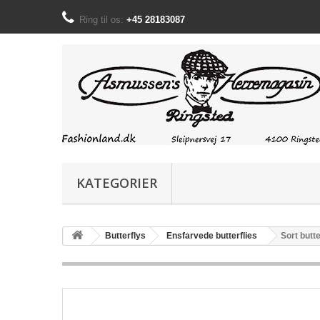
Ring til os:
+45 28183087
KATEGORIER
Butterflys
Ensfarvede butterflies
Sort butt