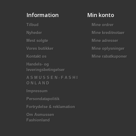
Information
Min konto
Tilbud
Mine ordrer
Nyheder
Mine kreditnotaer
Mest solgte
Mine adresser
Vores butikker
Mine oplysninger
Kontakt os
Mine rabatkuponer
Handels- og
leveringsbetingelser
A S M U S S E N - F A S H I
O N L A N D
Impressum
Persondatapolitik
Fortrydelse & reklamation
Om Asmussen
Fashionland