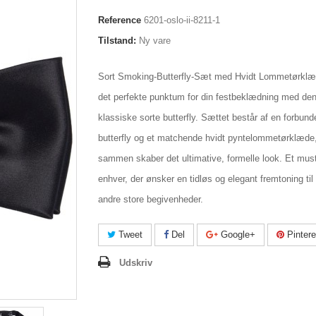
Reference
6201-oslo-ii-8211-1
Tilstand:
Ny vare
Sort Smoking-Butterfly-Sæt med Hvidt Lommetørkl
det perfekte punktum for din festbeklædning med de
klassiske sorte butterfly. Sættet består af en forbund
butterfly og et matchende hvidt pyntelommetørklæde,
sammen skaber det ultimative, formelle look. Et must
enhver, der ønsker en tidløs og elegant fremtoning til g
andre store begivenheder.
Tweet
Del
Google+
Pintere
Udskriv