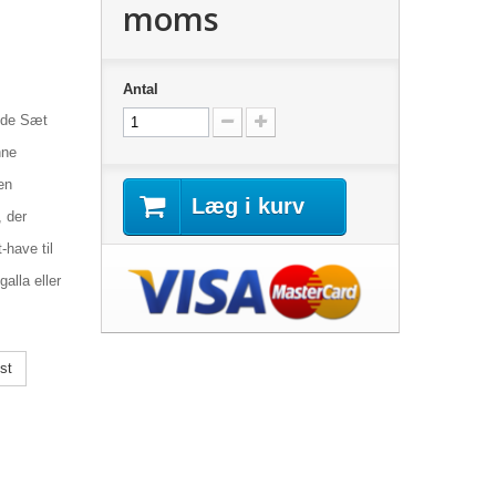
moms
Antal
æde Sæt
nne
en
Læg i kurv
 der
-have til
alla eller
st