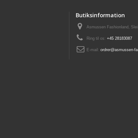
Butiksinformation
Asmussen Fashionland, Slei
Ring til os:
+45 28183087
E-mail:
ordrer@asmussen-fa