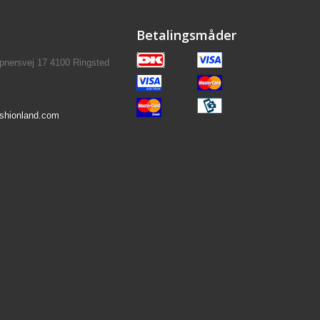
Betalingsmåder
pnersvej 17 4100 Ringsted
shionland.com