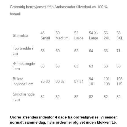
Grönrutig herrpyjamas från Ambassador tillverkad av 100 %
bomull
48
50
52
54 X-
56
58
Størrelse
Small
Medium
Large
Large
2XL
3XL
Top bredde i
58
60
62
64
66
71
cm
Ærmelængde
63
63
63
63
63
63
i cm
Bukse
94-
101-
108-
75-80
80-87
87-94
livvidde i cm
101
108
115
Skridtlængde
82
82
82
82
82
82
i cm
Ordrer afsendes indenfor 4 dage fra ordreafgivelse, vi sender
normalt samme dag, hvis ordren er afgivet inden klokken 16.