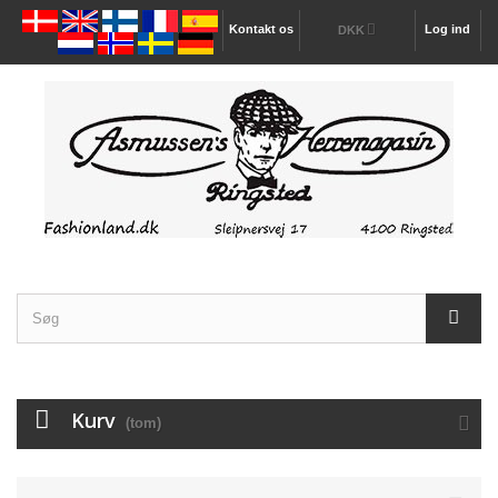
Kontakt os
Log ind
DKK
Kurv
(tom)