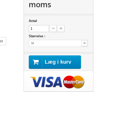
moms
Antal
Størrelse :
st
M
Læg i kurv