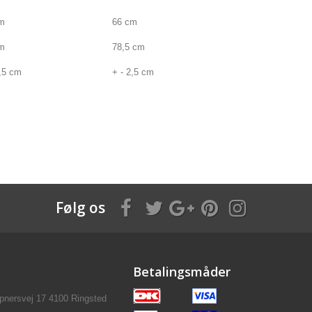
m
66 cm
m
78,5 cm
2,5 cm
+ - 2,5 cm
Følg os
Betalingsmåder
pnersvej 17 4100 Ringsted