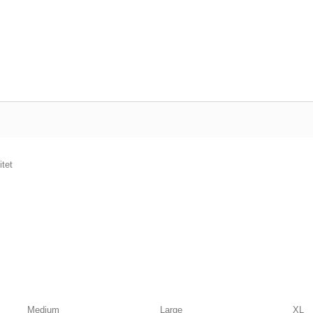
itet
Medium
Large
XL