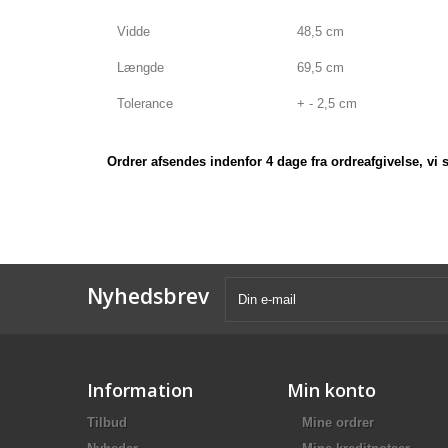
Vidde
48,5 cm
Længde
69,5 cm
Tolerance
+ - 2,5 cm
Ordrer afsendes indenfor 4 dage fra ordreafgivelse, vi
Nyhedsbrev
Information
Min konto
Tilbud
Mine ordrer