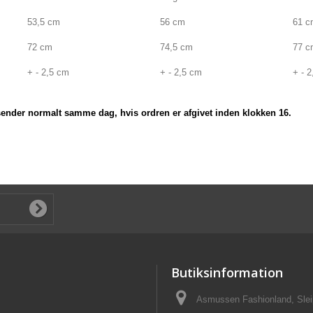
53,5 cm
56 cm
61 c
72 cm
74,5 cm
77 c
+ - 2,5 cm
+ - 2,5 cm
+ - 
 sender normalt samme dag, hvis ordren er afgivet inden klokken 16.
Butiksinformation
Asmussen Fashionland, Slei